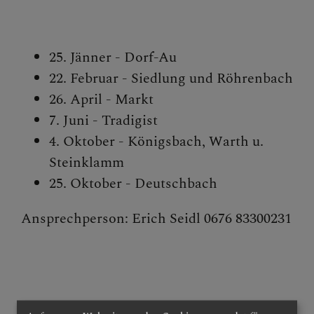
ALLE BERICHTE
25. Jänner - Dorf-Au
22. Februar - Siedlung und Röhrenbach
GRUPPEN & RUNDEN
26. April - Markt
7. Juni - Tradigist
4. Oktober - Königsbach, Warth u.
SAKRAMENTE
Steinklamm
25. Oktober - Deutschbach
PFARRKIRCHE
Ansprechperson: Erich Seidl 0676 83300231
MARIENKAPELLE
TRADIGIST