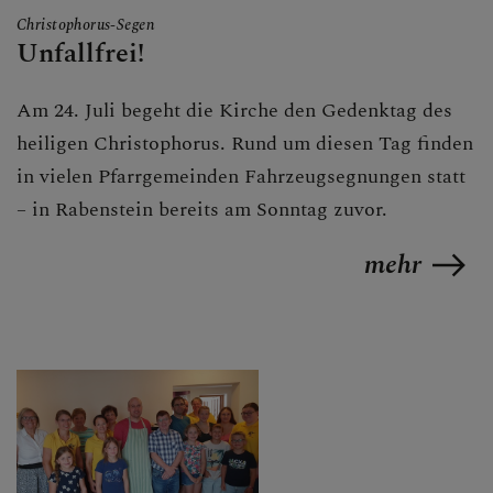
ALLE BERICHTE
Christophorus-Segen
Unfallfrei!
Am 24. Juli begeht die Kirche den Gedenktag des
GRUPPEN & RUNDEN
heiligen Christophorus. Rund um diesen Tag finden
in vielen Pfarrgemeinden Fahrzeugsegnungen statt
– in Rabenstein bereits am Sonntag zuvor.
SAKRAMENTE
mehr
PFARRKIRCHE
MARIENKAPELLE
TRADIGIST