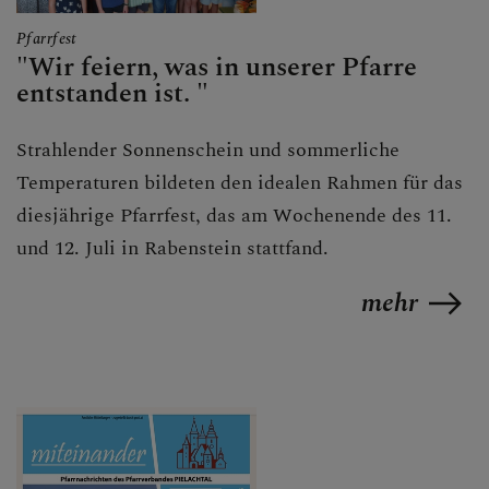
Pfarrfest
"Wir feiern, was in unserer Pfarre
ANDREASKIRCHE
entstanden ist. "
Strahlender Sonnenschein und sommerliche
KARDINAL FRANZ
Temperaturen bildeten den idealen Rahmen für das
KÖNIG
diesjährige Pfarrfest, das am Wochenende des 11.
und 12. Juli in Rabenstein stattfand.
mehr
KONTAKT