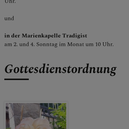
Uhr.
ALLE BERICHTE
und
GRUPPEN & RUNDEN
in der Marienkapelle Tradigist
am 2. und 4. Sonntag im Monat um 10 Uhr.
SAKRAMENTE
Gottesdienstordnung
PFARRKIRCHE
MARIENKAPELLE
TRADIGIST