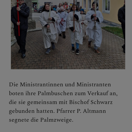
ANDREASKIRCHE
KARDINAL FRANZ
KÖNIG
KONTAKT
Die Ministrantinnen und Ministranten
boten ihre Palmbuschen zum Verkauf an,
die sie gemeinsam mit Bischof Schwarz
gebunden hatten. Pfarrer P. Altmann
segnete die Palmzweige.