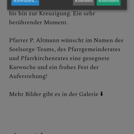
Auswählen
...
Ablehnen
Annehmen
Abendmahl über die Gefangennahme Jesu
bis hin zur Kreuzigung. Ein sehr
berührender Moment.
Pfarrer P. Altmann wünscht im Namen des
Seelsorge-Teams, des Pfarrgemeinderates
und Pfarrkirchenrates eine gesegnete
Karwoche und ein frohes Fest der
Auferstehung!
Mehr Bilder gibt es in der Galerie ⬇️