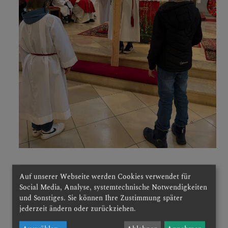
Carina Braunsteiner trug die
Auf unserer Webseite werden Cookies verwendet für
Social Media, Analyse, systemtechnische Notwendigkeiten
Leidensgeschichte Jesu in kindgerechter
und Sonstiges. Sie können Ihre Zustimmung später
Form vor. Die Kinder stellten die Passion
jederzeit ändern oder zurückziehen.
eindrucksvoll nach – vom letzten