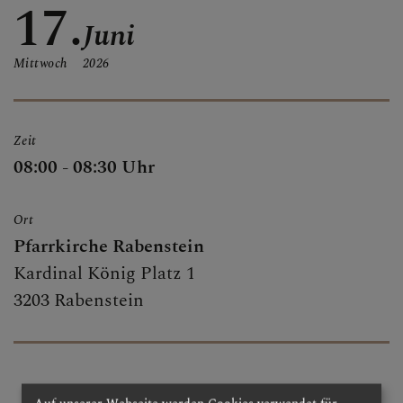
17.
ALLE BERICHTE
Juni
Mittwoch
2026
GRUPPEN & RUNDEN
Zeit
08:00 - 08:30 Uhr
SAKRAMENTE
Ort
Pfarrkirche Rabenstein
PFARRKIRCHE
Kardinal König Platz 1
3203 Rabenstein
MARIENKAPELLE
TRADIGIST