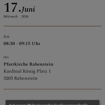
17.
ALLE BERICHTE
Juni
Mittwoch
2026
GRUPPEN & RUNDEN
Zeit
08:30 - 09:15 Uhr
SAKRAMENTE
Ort
Pfarrkirche Rabenstein
PFARRKIRCHE
Kardinal König Platz 1
3203 Rabenstein
MARIENKAPELLE
TRADIGIST