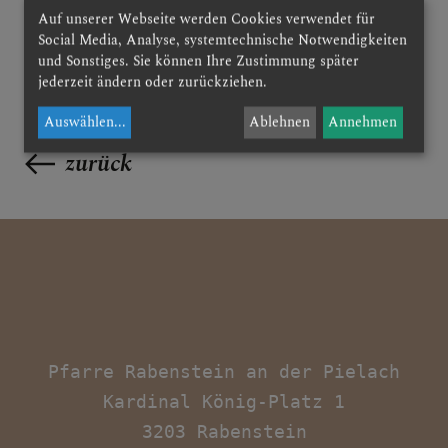
Auf unserer Webseite werden Cookies verwendet für
Social Media, Analyse, systemtechnische Notwendigkeiten
und Sonstiges. Sie können Ihre Zustimmung später
ANDREASKIRCHE
jederzeit ändern oder zurückziehen.
Auswählen
...
Ablehnen
Annehmen
KARDINAL FRANZ
zurück
KÖNIG
KONTAKT
Pfarre Rabenstein an der Pielach

Kardinal König-Platz 1
