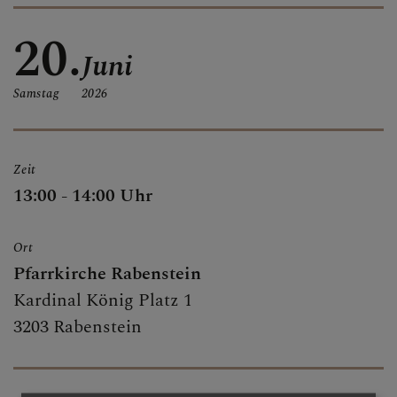
ALLE BERICHTE
20.
Juni
Samstag
2026
GRUPPEN & RUNDEN
Zeit
SAKRAMENTE
13:00 - 14:00 Uhr
Ort
PFARRKIRCHE
Pfarrkirche Rabenstein
Kardinal König Platz 1
3203 Rabenstein
MARIENKAPELLE
TRADIGIST