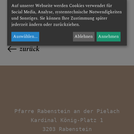
Auf unserer Webseite werden Cookies verwendet für
Social Media, Analyse, systemtechnische Notwendigkeiten
und Sonstiges. Sie können Ihre Zustimmung später
ANDREASKIRCHE
jederzeit ändern oder zurückziehen.
Auswählen
...
Ablehnen
Annehmen
KARDINAL FRANZ
zurück
KÖNIG
KONTAKT
Pfarre Rabenstein an der Pielach

Kardinal König-Platz 1
