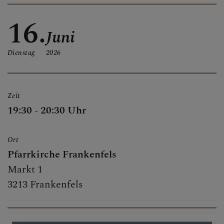
ALLE BERICHTE
16.
Juni
Dienstag
2026
GRUPPEN & RUNDEN
Zeit
SAKRAMENTE
19:30 - 20:30 Uhr
Ort
PFARRKIRCHE
Pfarrkirche Frankenfels
Markt 1
3213 Frankenfels
MARIENKAPELLE
TRADIGIST