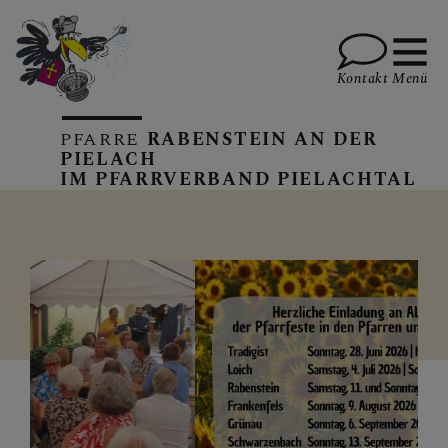
Kontakt
Menü
PFARRE
RABENSTEIN AN DER
PIELACH
IM PFARRVERBAND PIELACHTAL
KALENDER
GOTTESDIENSTE
Bild
PFARRBRIEFE
Z
A